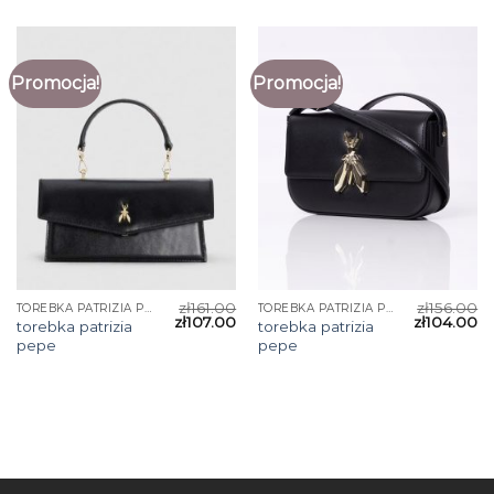
Promocja!
Promocja!
zł
161.00
zł
156.00
TOREBKA PATRIZIA PEPE
TOREBKA PATRIZIA PEPE
zł
107.00
zł
104.00
torebka patrizia
torebka patrizia
pepe
pepe