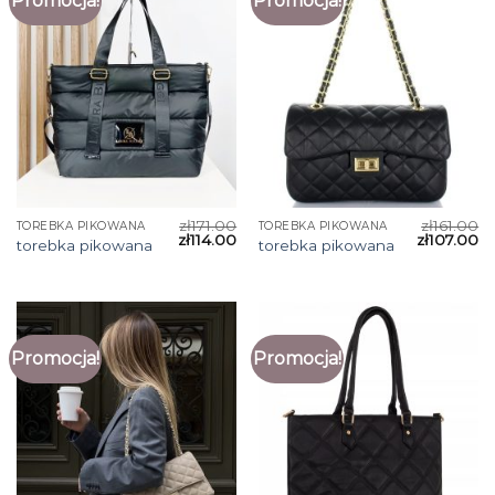
Promocja!
Promocja!
zł
171.00
zł
161.00
TOREBKA PIKOWANA
TOREBKA PIKOWANA
zł
114.00
zł
107.00
torebka pikowana
torebka pikowana
Promocja!
Promocja!