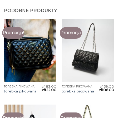
PODOBNE PRODUKTY
Promocja!
Promocja!
zł
183.00
zł
159.00
TOREBKA PIKOWANA
TOREBKA PIKOWANA
zł
122.00
zł
106.00
torebka pikowana
torebka pikowana