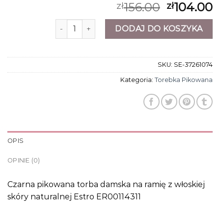
156.00
104.00
zł
zł
ilość torebka pikowana
DODAJ DO KOSZYKA
SKU:
SE-37261074
Kategoria:
Torebka Pikowana
OPIS
OPINIE (0)
Czarna pikowana torba damska na ramię z włoskiej
skóry naturalnej Estro ER00114311