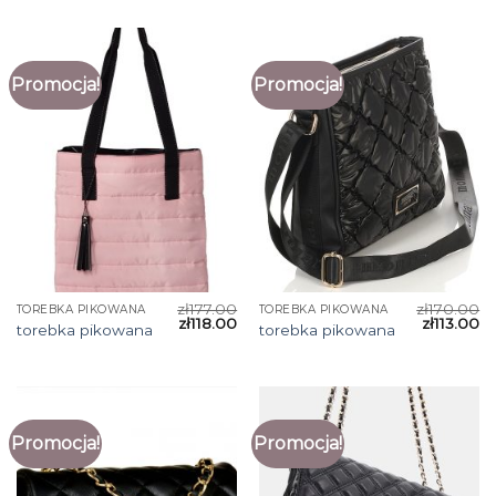
Promocja!
Promocja!
zł
177.00
zł
170.00
TOREBKA PIKOWANA
TOREBKA PIKOWANA
zł
118.00
zł
113.00
torebka pikowana
torebka pikowana
Promocja!
Promocja!