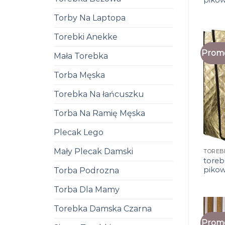
piko
Torby Na Laptopa
Torebki Anekke
Promo
Mała Torebka
Torba Męska
Torebka Na łańcuszku
Torba Na Ramię Męska
Plecak Lego
Mały Plecak Damski
toreb
piko
Torba Podrozna
Torba Dla Mamy
Torebka Damska Czarna
Promo