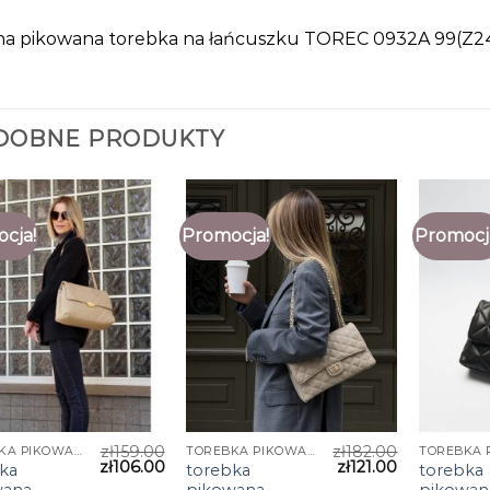
na pikowana torebka na łańcuszku TOREC 0932A 99(Z2
DOBNE PRODUKTY
cja!
Promocja!
Promocj
zł
159.00
zł
182.00
TOREBKA PIKOWANA
TOREBKA PIKOWANA
zł
106.00
zł
121.00
ka
torebka
torebka