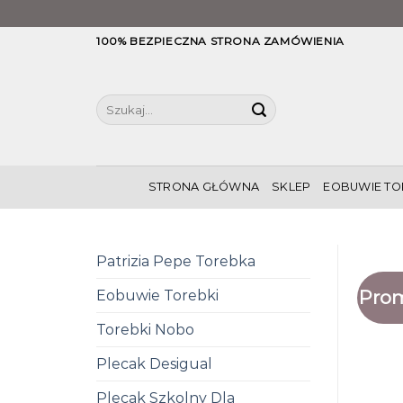
Skip
100% BEZPIECZNA STRONA ZAMÓWIENIA
to
content
Szukaj:
STRONA GŁÓWNA
SKLEP
EOBUWIE TO
Patrizia Pepe Torebka
Prom
Eobuwie Torebki
Torebki Nobo
Plecak Desigual
Plecak Szkolny Dla