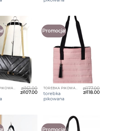
a
pikowana
a!
Promocja!
zł
161.00
zł
177.00
TOREBKA PIKOWANA
TOREBKA PIKOWANA
zł
107.00
zł
118.00
torebka
a
pikowana
a!
Promocja!