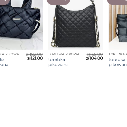
zł
182.00
zł
156.00
TOREBKA PIKOWANA
TOREBKA PIKOWANA
zł
121.00
zł
104.00
ka
torebka
torebka
wana
pikowana
pikowan