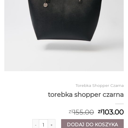
Torebka Shopper Czarna
torebka shopper czarna
155.00
103.00
zł
zł
ilość torebka shopper czarna
DODAJ DO KOSZYKA