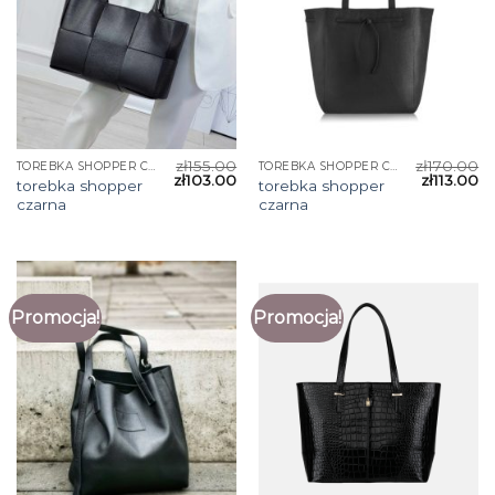
zł
155.00
zł
170.00
TOREBKA SHOPPER CZARNA
TOREBKA SHOPPER CZARNA
zł
103.00
zł
113.00
torebka shopper
torebka shopper
czarna
czarna
Promocja!
Promocja!