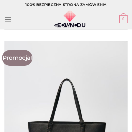
Skip
100% BEZPIECZNA STRONA ZAMÓWIENIA
to
content
0
Promocja!