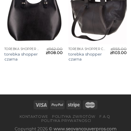
zł
162.00
zł
155.00
TOREBKA SHOPPER CZARNA
TOREBKA SHOPPER CZARNA
zł
108.00
zł
103.00
torebka shopper
torebka shopper
czarna
czarna
KONTAKTOWE
POLITYKA ZWROTÓW
F.A.Q
POLITYKA PRYWATNOŚCI
Copyright 2026 ©
www.seovancouverpros.com