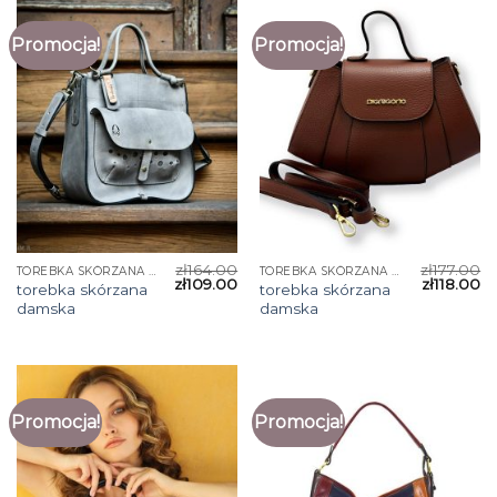
Promocja!
Promocja!
zł
164.00
zł
177.00
TOREBKA SKÓRZANA DAMSKA
TOREBKA SKÓRZANA DAMSKA
zł
109.00
zł
118.00
torebka skórzana
torebka skórzana
damska
damska
Promocja!
Promocja!