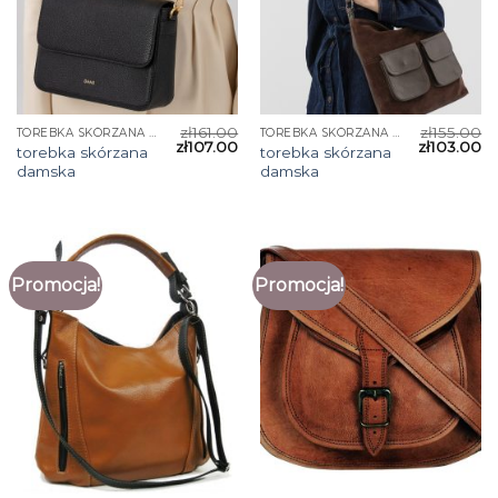
zł
161.00
zł
155.00
TOREBKA SKÓRZANA DAMSKA
TOREBKA SKÓRZANA DAMSKA
zł
107.00
zł
103.00
torebka skórzana
torebka skórzana
damska
damska
Promocja!
Promocja!