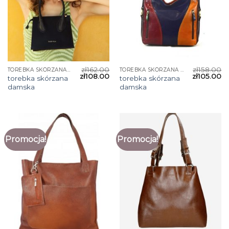
zł
162.00
zł
158.00
TOREBKA SKÓRZANA DAMSKA
TOREBKA SKÓRZANA DAMSKA
zł
108.00
zł
105.00
torebka skórzana
torebka skórzana
damska
damska
Promocja!
Promocja!