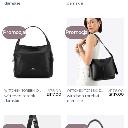
damskie
damskie
Promocja!
Promocja!
zł
176.00
zł
176.00
WITTCHEN TOREBKI DAMSKIE
WITTCHEN TOREBKI DAMSKIE
zł
117.00
zł
117.00
wittchen torebki
wittchen torebki
damskie
damskie