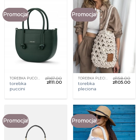
Promocja!
Promocja!
zł
167.00
zł
158.00
TOREBKA PUCCINI
TOREBKA PLECIONA
zł
111.00
zł
105.00
torebka
torebka
puccini
pleciona
Promocja!
Promocja!