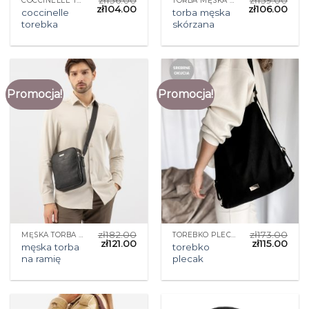
COCCINELLE TOREBKA
TORBA MĘSKA SKÓRZANA
zł
104.00
zł
106.00
coccinelle
torba męska
torebka
skórzana
Promocja!
Promocja!
zł
182.00
zł
173.00
MĘSKA TORBA NA RAMIĘ
TOREBKO PLECAK
zł
121.00
zł
115.00
męska torba
torebko
na ramię
plecak