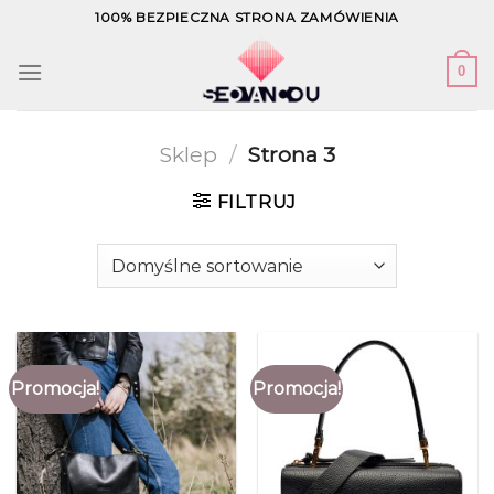
Skip
100% BEZPIECZNA STRONA ZAMÓWIENIA
to
content
0
Sklep
/
Strona 3
FILTRUJ
Promocja!
Promocja!