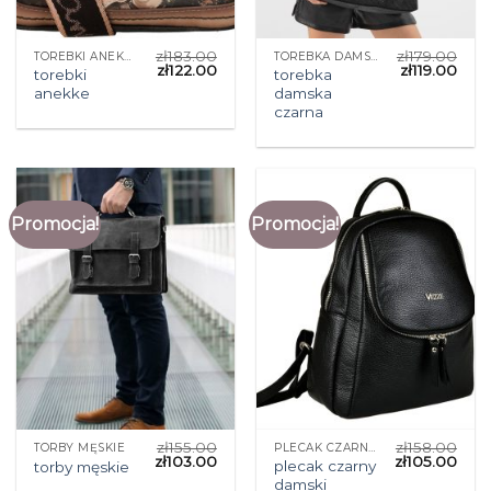
zł
183.00
zł
179.00
TOREBKI ANEKKE
TOREBKA DAMSKA CZARNA
zł
122.00
zł
119.00
torebki
torebka
anekke
damska
czarna
Promocja!
Promocja!
zł
155.00
zł
158.00
TORBY MĘSKIE
PLECAK CZARNY DAMSKI
zł
103.00
zł
105.00
plecak czarny
torby męskie
damski