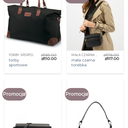
zł
165.00
zł
176.00
TORBY SPORTOWE
MAŁA CZARNA TOREBKA
zł
110.00
zł
117.00
torby
mała czarna
sportowe
torebka
Promocja!
Promocja!