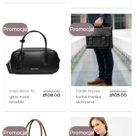
Promocja!
Promocja!
zł
162.00
zł
158.00
GINO ROSSI TOREBKI
TORBA MĘSKA SKÓRZANA
zł
108.00
zł
105.00
gino rossi
torba męska
torebki
skórzana
Promocja!
Promocja!