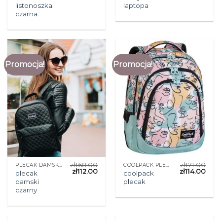
listonoszka
laptopa
czarna
Promocja!
Promocja!
zł
168.00
zł
171.00
PLECAK DAMSKI CZARNY
COOLPACK PLECAK
zł
112.00
zł
114.00
plecak
coolpack
damski
plecak
czarny