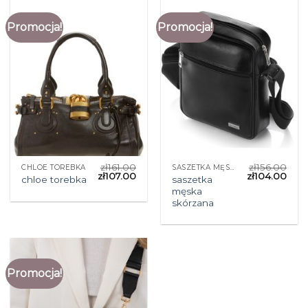
Promocja!
Promocja!
zł
161.00
zł
156.00
CHLOE TOREBKA
SASZETKA MĘSKA SKÓRZANA
zł
107.00
zł
104.00
saszetka
chloe torebka
męska
skórzana
Promocja!