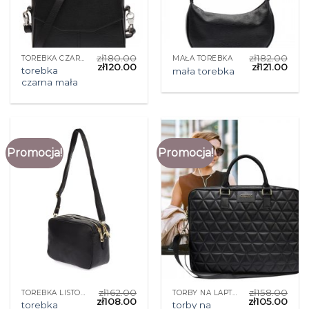
zł
180.00
zł
182.00
TOREBKA CZARNA MAŁA
MAŁA TOREBKA
zł
120.00
zł
121.00
torebka
mała torebka
czarna mała
Promocja!
Promocja!
zł
162.00
zł
158.00
TOREBKA LISTONOSZKA CZARNA
TORBY NA LAPTOPA
zł
108.00
zł
105.00
torebka
torby na