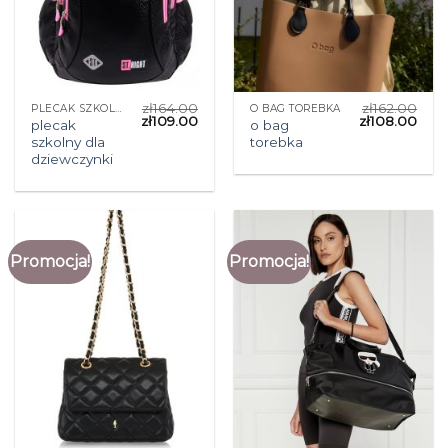
zł
164.00
zł
162.00
PLECAK SZKOLNY DLA DZIEWCZYNKI
O BAG TOREBKA
zł
109.00
zł
108.00
plecak
o bag
szkolny dla
torebka
dziewczynki
Promocja!
Promocja!