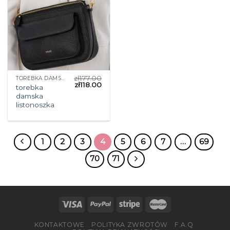
zł
177.00
TOREBKA DAMSKA LISTONOSZKA
zł
118.00
torebka
damska
listonoszka
1
2
3
4
5
6
7
…
69
70
71
KONTAKTOWE
POLITYKA ZWROTÓW
F.A.Q