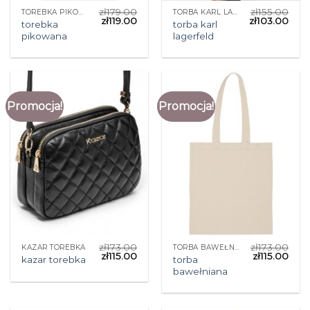
zł
179.00
zł
155.00
TOREBKA PIKOWANA
TORBA KARL LAGERFELD
zł
119.00
zł
103.00
torebka
torba karl
pikowana
lagerfeld
Promocja!
Promocja!
zł
173.00
zł
173.00
KAZAR TOREBKA
TORBA BAWEŁNIANA
zł
115.00
zł
115.00
torba
kazar torebka
bawełniana