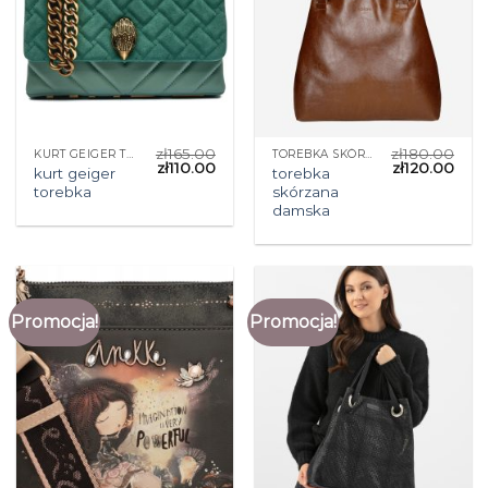
zł
165.00
zł
180.00
KURT GEIGER TOREBKA
TOREBKA SKÓRZANA DAMSKA
zł
110.00
zł
120.00
kurt geiger
torebka
torebka
skórzana
damska
Promocja!
Promocja!