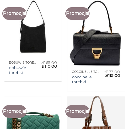
Promocja!
Promocja!
zł
165.00
EOBUWIE TOREBKI
zł
110.00
eobuwie
zł
173.00
COCCINELLE TOREBKI
torebki
zł
115.00
coccinelle
torebki
Promocja!
Promocja!