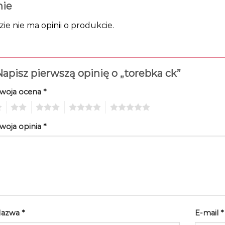
nie
zie nie ma opinii o produkcie.
apisz pierwszą opinię o „torebka ck”
woja ocena
*
2
3
4
5
woja opinia
*
Nazwa
*
E-mail
*