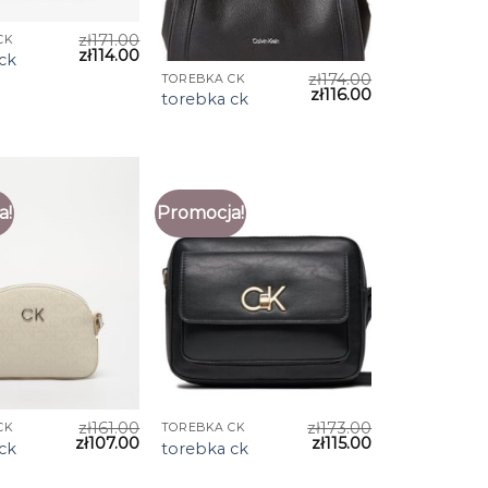
zł
171.00
CK
zł
114.00
ck
zł
174.00
TOREBKA CK
zł
116.00
torebka ck
a!
Promocja!
zł
161.00
zł
173.00
CK
TOREBKA CK
zł
107.00
zł
115.00
ck
torebka ck