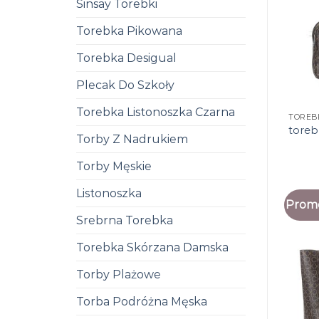
Sinsay Torebki
Torebka Pikowana
Torebka Desigual
Plecak Do Szkoły
Torebka Listonoszka Czarna
TOREB
toreb
Torby Z Nadrukiem
Torby Męskie
Listonoszka
Promo
Srebrna Torebka
Torebka Skórzana Damska
Torby Plażowe
Torba Podróżna Męska