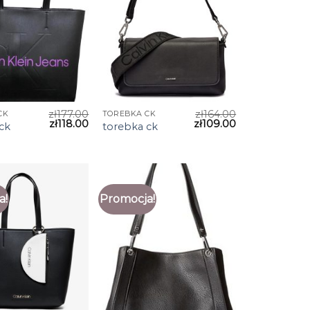
zł
177.00
zł
164.00
CK
TOREBKA CK
zł
118.00
zł
109.00
ck
torebka ck
a!
Promocja!