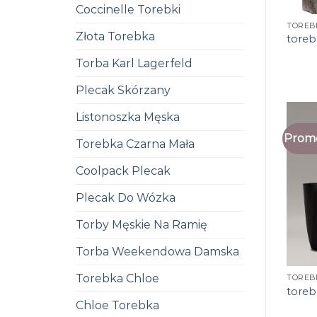
Coccinelle Torebki
TOREB
Złota Torebka
toreb
Torba Karl Lagerfeld
Plecak Skórzany
Listonoszka Męska
Promo
Torebka Czarna Mała
Coolpack Plecak
Plecak Do Wózka
Torby Męskie Na Ramię
Torba Weekendowa Damska
Torebka Chloe
TOREB
toreb
Chloe Torebka