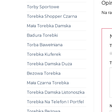
Opi
Torby Sportowe
Na ra
Torebka Shopper Czarna
Mała Torebka Damska
Badura Torebki
N
Torba Bawełniana
T
1
Torebka Kuferek
T
Torebka Damska Duża
Bezowa Torebka
Mała Czarna Torebka
Torebka Damska Listonoszka
Torebka Na Telefon I Portfel
Torebka Beżowa