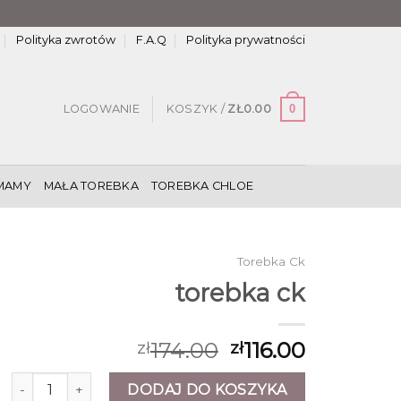
Polityka zwrotów
F.A.Q
Polityka prywatności
0
LOGOWANIE
KOSZYK /
ZŁ
0.00
MAMY
MAŁA TOREBKA
TOREBKA CHLOE
Torebka Ck
torebka ck
174.00
116.00
zł
zł
ilość torebka ck
DODAJ DO KOSZYKA