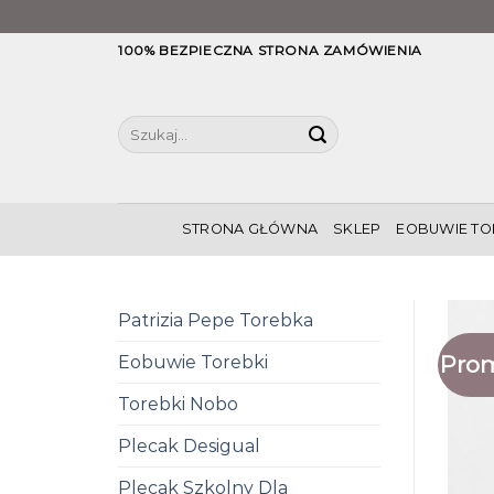
Skip
100% BEZPIECZNA STRONA ZAMÓWIENIA
to
content
Szukaj:
STRONA GŁÓWNA
SKLEP
EOBUWIE TO
Patrizia Pepe Torebka
Prom
Eobuwie Torebki
Torebki Nobo
Plecak Desigual
Plecak Szkolny Dla