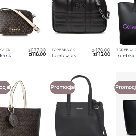
zł
177.00
zł
170.00
KA CK
TOREBKA CK
TOREBKA 
zł
118.00
zł
113.00
ka ck
torebka ck
torebka 
cja!
Promocja!
Promocj