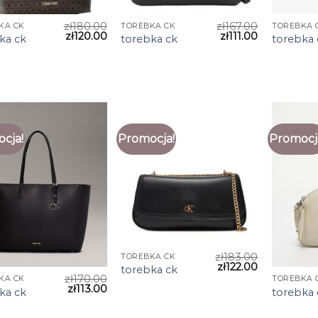
zł
180.00
zł
167.00
KA CK
TOREBKA CK
TOREBKA 
zł
120.00
zł
111.00
ka ck
torebka ck
torebka 
cja!
Promocja!
Promocj
zł
183.00
TOREBKA CK
zł
122.00
torebka ck
zł
170.00
KA CK
TOREBKA 
zł
113.00
ka ck
torebka 